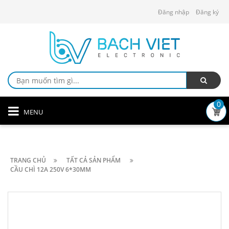
Đăng nhập
Đăng ký
0
MENU
TRANG CHỦ
TẤT CẢ SẢN PHẨM
CẦU CHÌ 12A 250V 6*30MM