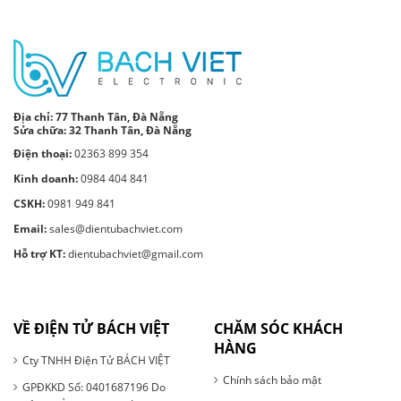
Địa chỉ:
77 Thanh Tân, Đà Nẵng
Sửa chữa: 32 Thanh Tân, Đà Nẵng
Điện thoại:
02363 899 354
Kinh doanh:
0984 404 841
CSKH:
0981 949 841
Email:
sales@dientubachviet.com
Hỗ trợ KT:
dientubachviet@gmail.com
VỀ ĐIỆN TỬ BÁCH VIỆT
CHĂM SÓC KHÁCH
HÀNG
Cty TNHH Điện Tử BÁCH VIỆT
Chính sách bảo mật
GPĐKKD Số: 0401687196 Do