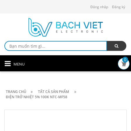
Đăng nhập
Đăng ký
0
MENU
TRANG CHỦ
TẤT CẢ SẢN PHẨM
ĐIỆN TRỞ NHIỆT 5% 100K NTC-MF58