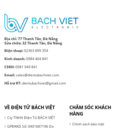
Địa chỉ:
77 Thanh Tân, Đà Nẵng
Sửa chữa: 32 Thanh Tân, Đà Nẵng
Điện thoại:
02363 899 354
Kinh doanh:
0984 404 841
CSKH:
0981 949 841
Email:
sales@dientubachviet.com
Hỗ trợ KT:
dientubachviet@gmail.com
VỀ ĐIỆN TỬ BÁCH VIỆT
CHĂM SÓC KHÁCH
HÀNG
Cty TNHH Điện Tử BÁCH VIỆT
Chính sách bảo mật
GPĐKKD Số: 0401687196 Do