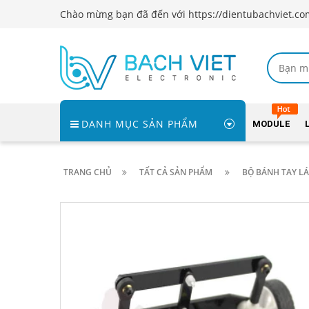
Chào mừng bạn đã đến với https://dientubachviet.co
DANH MỤC SẢN PHẨM
MODULE
TRANG CHỦ
TẤT CẢ SẢN PHẨM
BỘ BÁNH TAY LÁ