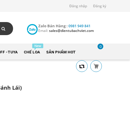
Đăng nhập
Đăng ký
Zalo Bán Hàng :
0981 949 841
Email:
sales@dientubachviet.com
0
FF -TUYA
CHẾ LOA
SẢN PHẨM HOT
Bánh Lái)