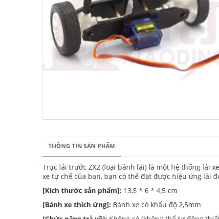
THÔNG TIN SẢN PHẨM
Trục lái trước ZX2 (loại bánh lái) là một hệ thống lá
xe tự chế của bạn, bạn có thể đạt được hiệu ứng lái đơ
[Kích thước sản phẩm]:
13,5 * 6 * 4,5 cm
[Bánh xe thích ứng]:
Bánh xe có khẩu độ 2,5mm
[Chức năng trả về]:
Không có (không thể tự động thiết l