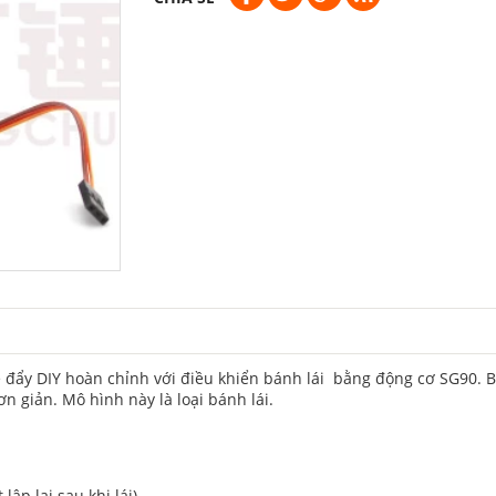
i xe đẩy DIY hoàn chỉnh với điều khiển bánh lái bằng động cơ SG90.
n giản. Mô hình này là loại bánh lái.
ập lại sau khi lái)