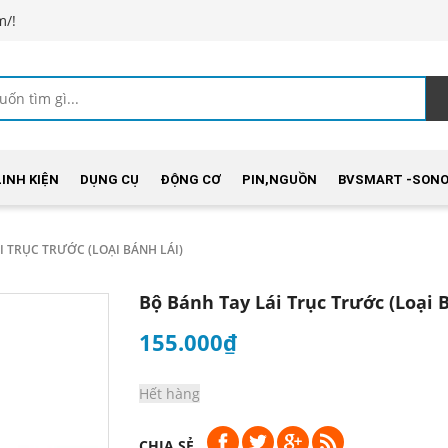
m/!
LINH KIỆN
DỤNG CỤ
ĐỘNG CƠ
PIN,NGUỒN
BVSMART -SONO
I TRỤC TRƯỚC (LOẠI BÁNH LÁI)
Bộ Bánh Tay Lái Trục Trước (loại 
155.000₫
Hết hàng
CHIA SẺ