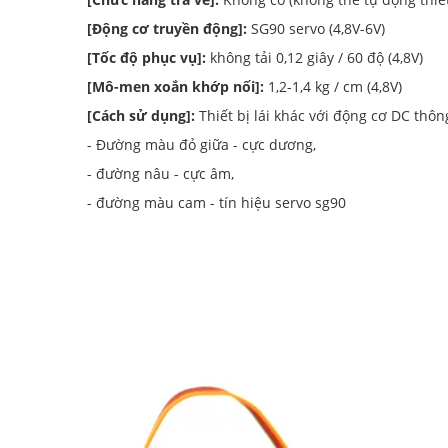
[Động cơ truyền động]:
SG90 servo (4,8V-6V)
[Tốc độ phục vụ]:
không tải 0,12 giây / 60 độ (4,8V)
[Mô-men xoắn khớp nối]:
1,2-1,4 kg / cm (4,8V)
[Cách sử dụng]:
Thiết bị lái khác với động cơ DC thô
- Đường màu đỏ giữa - cực dương,
- đường nâu - cực âm,
- đường màu cam - tín hiệu servo sg90