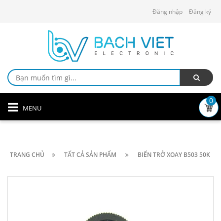
Đăng nhập
Đăng ký
0
MENU
TRANG CHỦ
TẤT CẢ SẢN PHẨM
BIẾN TRỞ XOAY B503 50K