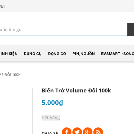
m/!
LINH KIỆN
DỤNG CỤ
ĐỘNG CƠ
PIN,NGUỒN
BVSMART -SONO
E ĐÔI 100K
Biến Trở Volume Đôi 100k
5.000₫
Hết hàng
CHIA SẺ