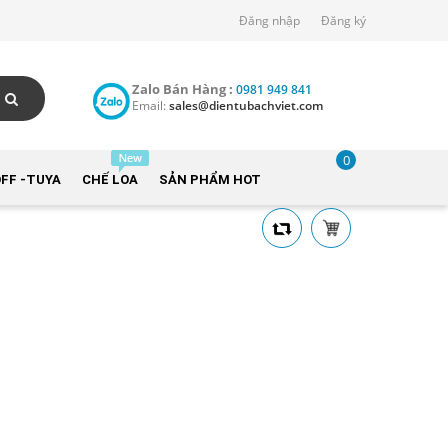
Đăng nhập
Đăng ký
Zalo Bán Hàng :
0981 949 841
Email:
sales@dientubachviet.com
0
FF -TUYA
CHẾ LOA
SẢN PHẨM HOT