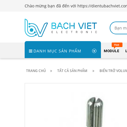
Chào mừng bạn đã đến với https://dientubachviet.co
DANH MỤC SẢN PHẨM
MODULE
TRANG CHỦ
TẤT CẢ SẢN PHẨM
BIẾN TRỞ VOLUM