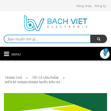
Đăng nhập
Đăng ký
0
MENU
TRANG CHỦ
TẤT CẢ SẢN PHẨM
BIẾN ÁP 300MA/450MA NHIỀU ĐẦU RA