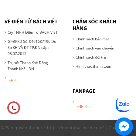
VỀ ĐIỆN TỬ BÁCH VIỆT
CHĂM SÓC KHÁCH
HÀNG
Cty TNHH Điện Tử BÁCH VIỆT
Chính sách bảo mật
GPĐKKD Số: 0401687196 Do
Sở KH VÀ ĐT TP.ĐN cấp :
Chính sách vận chuyển
08.07.2015
Chính sách đổi trả
Trụ sở: Thanh Khê Đông -
Hình thức thanh toán
Thanh Khê - ĐN
FANPAGE
© Bản quyền thuộc về https://dientubachviet.com/ | Cung cấp bởi
Sapo