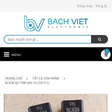
Đăng nhập
Đăng ký
0
MENU
TRANG CHỦ
TẤT CẢ SẢN PHẨM
BC638 BJT PNP 60V 1A (7A17.1)