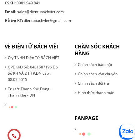
CSKH:
0981 949 841
Email:
sales@dientubachviet.com
Hỗ trợ KT:
dientubachviet@gmail.com
VỀ ĐIỆN TỬ BÁCH VIỆT
CHĂM SÓC KHÁCH
HÀNG
Cty TNHH Điện Tử BÁCH VIỆT
Chính sách bảo mật
GPĐKKD Số: 0401687196 Do
Sở KH VÀ ĐT TP.ĐN cấp :
Chính sách vận chuyển
08.07.2015
Chính sách đổi trả
Trụ sở: Thanh Khê Đông -
Hình thức thanh toán
Thanh Khê - ĐN
FANPAGE