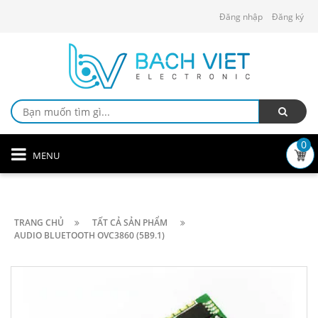
Đăng nhập
Đăng ký
0
MENU
TRANG CHỦ
TẤT CẢ SẢN PHẨM
AUDIO BLUETOOTH OVC3860 (5B9.1)