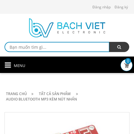
Đăng nhập
Đăng ký
0
MENU
TRANG CHỦ
TẤT CẢ SẢN PHẨM
AUDIO BLUETOOTH MP3 KÈM NÚT NHẤN