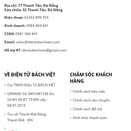
Địa chỉ:
77 Thanh Tân, Đà Nẵng
Sửa chữa: 32 Thanh Tân, Đà Nẵng
Điện thoại:
02363 899 354
Kinh doanh:
0984 404 841
CSKH:
0981 949 841
Email:
sales@dientubachviet.com
Hỗ trợ KT:
dientubachviet@gmail.com
VỀ ĐIỆN TỬ BÁCH VIỆT
CHĂM SÓC KHÁCH
HÀNG
Cty TNHH Điện Tử BÁCH VIỆT
Chính sách bảo mật
GPĐKKD Số: 0401687196 Do
Sở KH VÀ ĐT TP.ĐN cấp :
Chính sách vận chuyển
08.07.2015
Chính sách đổi trả
Trụ sở: Thanh Khê Đông -
Hình thức thanh toán
Thanh Khê - ĐN