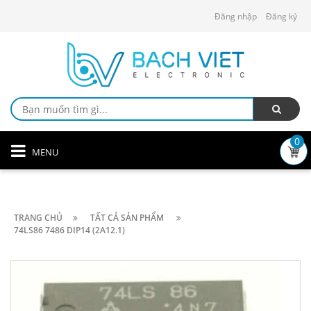
Đăng nhập
Đăng ký
0
MENU
TRANG CHỦ
TẤT CẢ SẢN PHẨM
74LS86 7486 DIP14 (2A12.1)