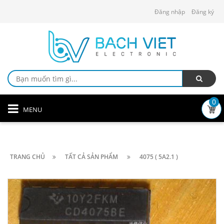
Đăng nhập
Đăng ký
0
MENU
TRANG CHỦ
TẤT CẢ SẢN PHẨM
4075 ( 5A2.1 )