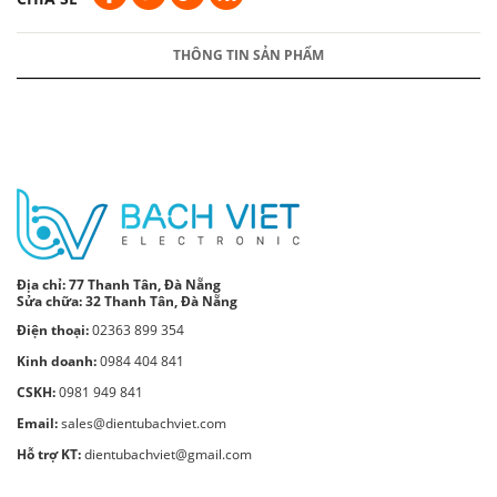
THÔNG TIN SẢN PHẨM
Địa chỉ:
77 Thanh Tân, Đà Nẵng
Sửa chữa: 32 Thanh Tân, Đà Nẵng
Điện thoại:
02363 899 354
Kinh doanh:
0984 404 841
CSKH:
0981 949 841
Email:
sales@dientubachviet.com
Hỗ trợ KT:
dientubachviet@gmail.com