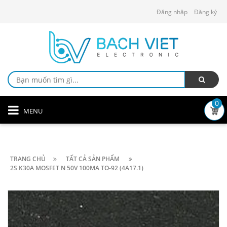
Đăng nhập
Đăng ký
0
MENU
TRANG CHỦ
TẤT CẢ SẢN PHẨM
2S K30A MOSFET N 50V 100MA TO-92 (4A17.1)